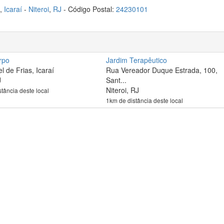
3,
Icaraí
-
Niteroi
,
RJ
- Código Postal:
24230101
rpo
Jardim Terapêutico
 de Frias, Icaraí
Rua Vereador Duque Estrada, 100,
J
Sant...
Niteroi, RJ
tância deste local
1km de distância deste local